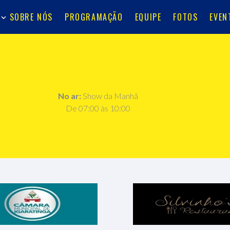
SOBRE NÓS
PROGRAMAÇÃO
EQUIPE
FOTOS
EVEN
No ar:
Show da Manhã
De 07:00 às 10:00